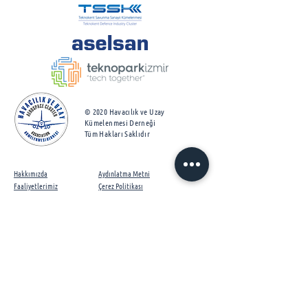
© 2020 Havacılık ve Uzay
Kümelenmesi Derneği
Tüm Hakları Saklıdır
Hakkımızda
Aydınlatma Metni
Faaliyetlerimiz​
Çerez Politikası
Projelerimiz
KVKK Politikası
İş Ortaklarımız
Üyelik Matrisi
İletişim
İşbu Websitesi, T.C. Ticaret Bakanlığı İhracat Genel
Müdürlüğü
tarafından Tanıtım Faaliyetleri Desteği