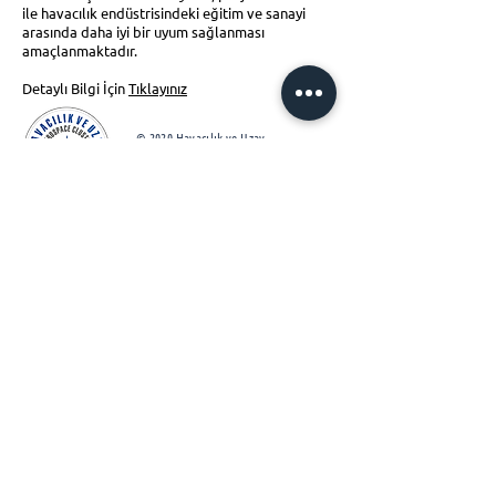
ile havacılık endüstrisindeki eğitim ve sanayi
arasında daha iyi bir uyum sağlanması
amaçlanmaktadır.
Detaylı Bilgi İçin
Tıklayınız
© 2020 Havacılık ve Uzay
Kümelenmesi Derneği
Tüm Hakları Saklıdır
Hakkımızda
Aydınlatma Metni
Faaliyetlerimiz​
Çerez Politikası
Projelerimiz
KVKK Politikası
İş Ortaklarımız
Üyelik Matrisi
İletişim
İşbu Websitesi, T.C. Ticaret Bakanlığı İhracat Genel
Müdürlüğü
tarafından Tanıtım Faaliyetleri Desteği
altında yapılmıştır.