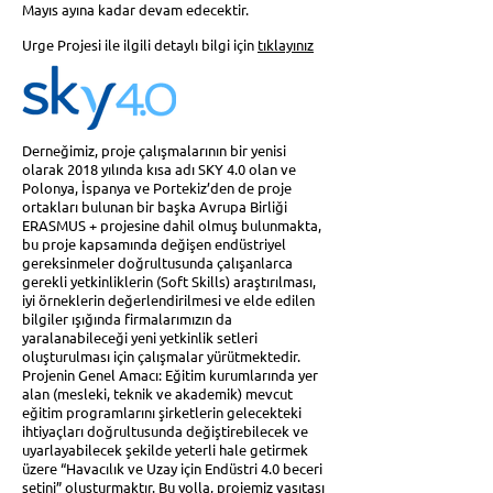
Mayıs ayına kadar devam edecektir.
Urge Projesi ile ilgili detaylı bilgi için
tıklayınız
Derneğimiz, proje çalışmalarının bir yenisi
olarak 2018 yılında kısa adı SKY 4.0 olan ve
Polonya, İspanya ve Portekiz’den de proje
ortakları bulunan bir başka Avrupa Birliği
ERASMUS + projesine dahil olmuş bulunmakta,
bu proje kapsamında değişen endüstriyel
gereksinmeler doğrultusunda çalışanlarca
gerekli yetkinliklerin (Soft Skills) araştırılması,
iyi örneklerin değerlendirilmesi ve elde edilen
bilgiler ışığında firmalarımızın da
yaralanabileceği yeni yetkinlik setleri
oluşturulması için çalışmalar yürütmektedir.
Projenin Genel Amacı: Eğitim kurumlarında yer
alan (mesleki, teknik ve akademik) mevcut
eğitim programlarını şirketlerin gelecekteki
ihtiyaçları doğrultusunda değiştirebilecek ve
uyarlayabilecek şekilde yeterli hale getirmek
üzere “Havacılık ve Uzay için Endüstri 4.0 beceri
setini” oluşturmaktır. Bu yolla, projemiz vasıtası