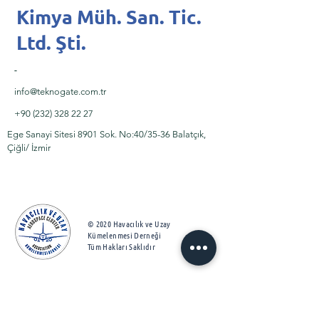
Kimya Müh. San. Tic.
Ltd. Şti.
-
info@teknogate.com.tr
+90 (232) 328 22 27
Ege Sanayi Sitesi 8901 Sok. No:40/35-36 Balatçık,
Çiğli/ İzmir
© 2020 Havacılık ve Uzay
Kümelenmesi Derneği
Tüm Hakları Saklıdır
Hakkımızda
Aydınlatma Metni
Faaliyetlerimiz​
Çerez Politikası
Projelerimiz
KVKK Politikası