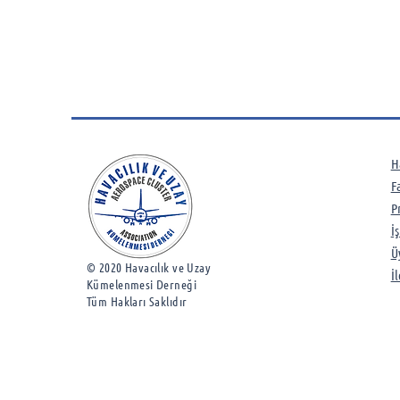
H
F
P
İ
Ü
© 2020 Havacılık ve Uzay
İ
Kümelenmesi Derneği
Tüm Hakları Saklıdır