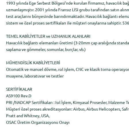
1993 yılında Ege Serbest Bölgesi’nde kurulan firmamız, havacılık ba
uzmanlaşmıştır. 2001 yılında Fransız LISI grubu tarafından satın alınm
test araçlarını bünyesinde barındırmaktadır. Havacılık bağlantı elem
sistem ve özel proses sertifikaları ile müşteri onaylarına sahiptir. 536 
TEMEL KABİLİYETLER ve UZMANLIK ALANLARI
Havacılık bağlantı elemanları üretimi (3-20mm çap aralığında standart
saplama ve gömmeler, somunlar, burçlar, vb.)
MÜHENDİSLİK KABİLİYETLERİ
Otomatik ve manuel dövme, ısıl işlem, CNC ve klasik torna operasyonl
muayene, laboratuvar ve testler
SERTİFİKALAR
AS9100 Rev.D
PRI /NADCAP Sertifikaları : Isıl İşlem, Kimyasal Prosesler, Malzeme 
Müşteri özel proses akreditasyonları: Airbus, Airbus Helicopters, Safr
Pratt and Whitney, USA,
OSAC Üretim Organizasyonu Onayı