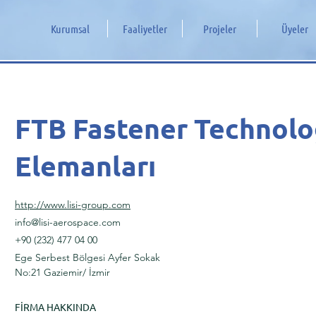
Kurumsal
Faaliyetler
Projeler
Üyeler
FTB Fastener Technolo
Elemanları
http://www.lisi-group.com
info@lisi-aerospace.com
+90 (232) 477 04 00
Ege Serbest Bölgesi Ayfer Sokak
No:21 Gaziemir/ İzmir
FİRMA HAKKINDA