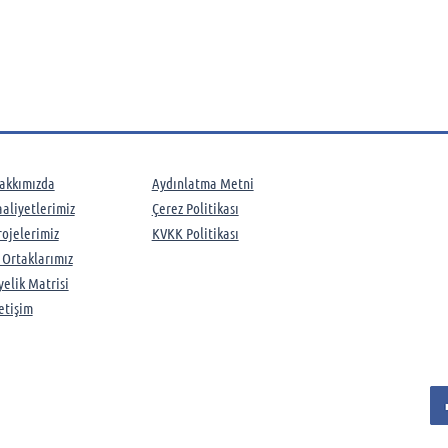
akkımızda
Aydınlatma Metni
aaliyetlerimiz​
Çerez Politikası
rojelerimiz
KVKK Politikası
ş Ortaklarımız
yelik Matrisi
letişim