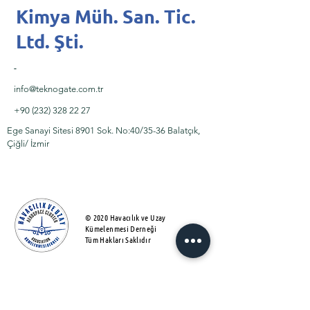
Kimya Müh. San. Tic.
Ltd. Şti.
-
info@teknogate.com.tr
+90 (232) 328 22 27
Ege Sanayi Sitesi 8901 Sok. No:40/35-36 Balatçık,
Çiğli/ İzmir
© 2020 Havacılık ve Uzay
Kümelenmesi Derneği
Tüm Hakları Saklıdır
About Us
Üyelik Matrisi
Activites​
Kullanım Sözleşmesi
Projects
KVKK