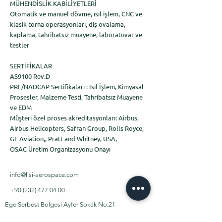
MÜHENDİSLİK KABİLİYETLERİ
Otomatik ve manuel dövme, ısıl işlem, CNC ve
klasik torna operasyonları, diş ovalama,
kaplama, tahribatsız muayene, laboratuvar ve
testler
SERTİFİKALAR
AS9100 Rev.D
PRI /NADCAP Sertifikaları : Isıl İşlem, Kimyasal
Prosesler, Malzeme Testi, Tahribatsız Muayene
ve EDM
Müşteri özel proses akreditasyonları: Airbus,
Airbus Helicopters, Safran Group, Rolls Royce,
GE Aviation,, Pratt and Whitney, USA,
OSAC Üretim Organizasyonu Onayı
info@lisi-aerospace.com
+90 (232) 477 04 00
Ege Serbest Bölgesi Ayfer Sokak No:21
Gaziemir/ İzmir