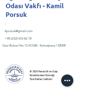
Odası Vakfı - Kamil
Porsuk
-
kporsuk@gmail.com
+90 (232) 433 82 78
Gazi Bulvari No:15 KOSBİ - Kemalpasa / İZMİR
© 2020 Havacılık ve Uzay
Kümelenmesi Derneği
Tüm Hakları Saklıdır
About Us
Üyelik Matrisi
Activites​
Kullanım Sözleşmesi
Projects
KVKK
Partners
SSS