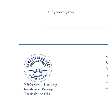
Bir yorum yazın...
HUKD ESBAŞ Kahvaltı
Sohbetleri-6
H
F
P
İ
Ü
© 2020 Havacılık ve Uzay
İ
Kümelenmesi Derneği
Tüm Hakları Saklıdır