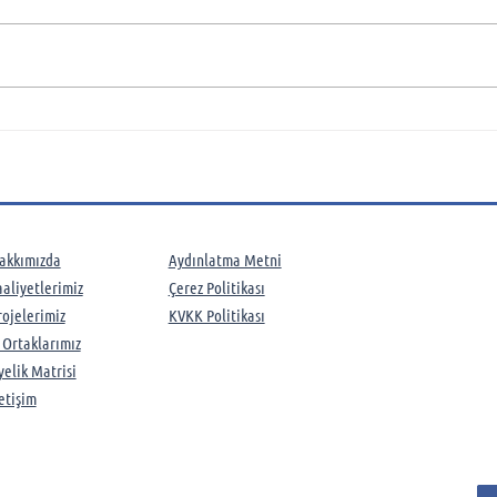
EGE Üniversitesi Havacılık
Ege 
MYO’ya SSB destekleri ile
Mesl
TUSAŞ tarafından hibe
T.C.
edilen S2E/T Tracker Uçağı
Başk
Açılış Töreni
Dair
Hava
akkımızda
Aydınlatma Metni
A.Ş 
aaliyetlerimiz​
Çerez Politikası
rojelerimiz
KVKK Politikası
ş Ortaklarımız
yelik Matrisi
letişim