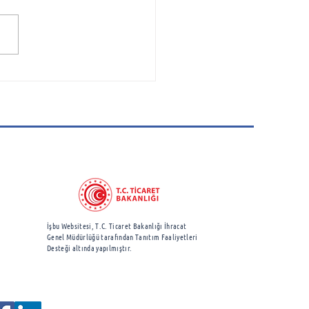
Üniversitesi Havacılık
ek Yüksekokulu’muza
 Savunma Sanayi
anlığı Sanayileşme
e Başkanlığı ve Türk
cılık ve Uzay Sanayi
temsilcileri Ziyareti
İşbu Websitesi, T.C. Ticaret Bakanlığı İhracat
Genel Müdürlüğü
tarafından Tanıtım Faaliyetleri
Desteği altında yapılmıştır.