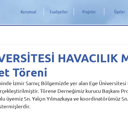
Kurumsal
Faaliyetler
Projeler
Üyeler
VERSİTESİ HAVACILIK 
t Töreni
hinde İzmir Sarnıç Bölgemizde yer alan Ege Üniversitesi
çekleştirilmiştir. Törene Derneğimiz kurucu Başkanı Prof
lu üyemiz Sn. Yalçın Yılmazkaya ve koordinatörümüz Sn.
stermişlerdir.